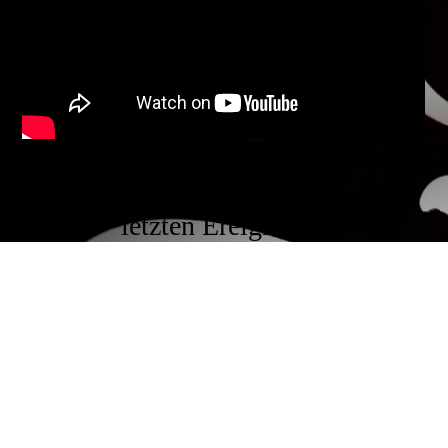
Galerie mit tollen Bildern der
letzten Ereignisse!
Cookie-Einstellungen
Diese Webseite verwendet Cookies, um Besuchern ein optimales
Nutzererlebnis zu bieten. Bestimmte Inhalte von Drittanbietern werden
nur angezeigt, wenn die entsprechende Option aktiviert ist. Die
Datenverarbeitung kann dann auch in einem Drittland erfolgen.
Weitere Informationen hierzu in der Datenschutzerklärung.
Technisch notwendige
Diese Cookies sind zum Betrieb der Webseite notwendig, z.B. zum
Schutz vor Hackerangriffen und zur Gewährleistung eines
konsistenten und der Nachfrage angepassten Erscheinungsbilds der